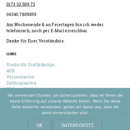
0173 32 509 73
04340.7809859
Am Wochenende & an Feiertagen bin ich weder
telefonisch, noch per E-Mail erreichbar.
Danke für Euer Verständnis.
LINKS
Studio für Grafikdesign
AGB
Versandarten
Zahlungsarten
Widerrufsbelehrung
Datenschutz
Wir verwenden Cookies, um sicherzustellen, dass wir Ihnen die
Impressum
beste Erfahrung auf unserer Website bieten. Wenn Sie diese
Seite weiterhin verwenden, gehen wir davon aus, dass Sie
damit einverstanden sind.
© 2026 Louise Wiese
Papeterie & Design
OK
DATENSCHUTZ