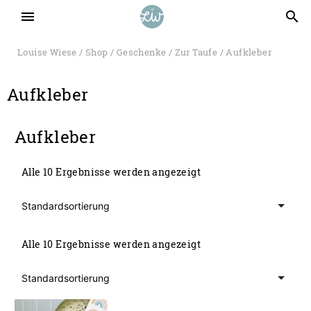
menu
search
Louise Wiese
/
Shop
/
Geschenke
/
Zur Taufe
/ Aufkleber
Aufkleber
Aufkleber
Alle 10 Ergebnisse werden angezeigt
Alle 10 Ergebnisse werden angezeigt