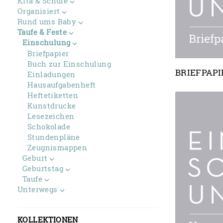
Kita & Schule
Organisiert
Rund ums Baby
Taufe & Feste
Einschulung
Briefpapier
Buch zur Einschulung
BRIEFPAPI
Einladungen
Hausaufgabenheft
Heftetiketten
Kunstdrucke
Lesezeichen
Schokolade
Stundenpläne
Zeugnismappen
Geburt
Geburtstag
Taufe
Unterwegs
KOLLEKTIONEN