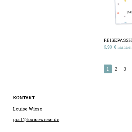
REISEPASS
6,90
€
inkl. MwSt
1
2
3
KONTAKT
Louise Wiese
post@louisewiese.de