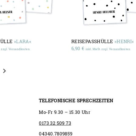
HÜLLE
»LARA«
REISEPASSHÜLLE
»HENRI«
6,90
€
. zzgl. Versandkosten
inkl. MwSt. zzgl. Versandkosten
chevron_right
TELEFONISCHE SPRECHZEITEN
Mo-Fr 9.30 – 15.30 Uhr
0173 32 509 73
04340.7809859