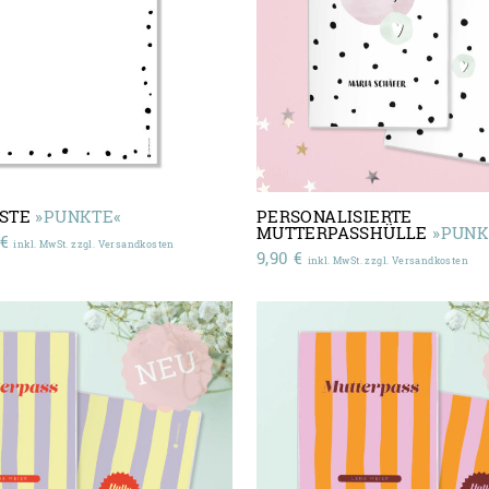
ISTE
»PUNKTE«
PERSONALISIERTE
MUTTERPASSHÜLLE
»PUNK
Preisspanne:
€
inkl. MwSt. zzgl. Versandkosten
9,90
€
6,90 €
inkl. MwSt. zzgl. Versandkosten
bis
8,90 €