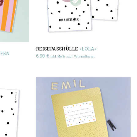
REISEPASSHÜLLE
»LOLA«
IFEN
6,90
€
inkl. MwSt. zzgl. Versandkosten