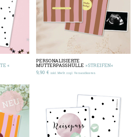
PERSONALISIERTE
TE «
MUTTERPASSHÜLLE
»STREIFEN«
9,90
€
inkl. MwSt. zzgl. Versandkosten