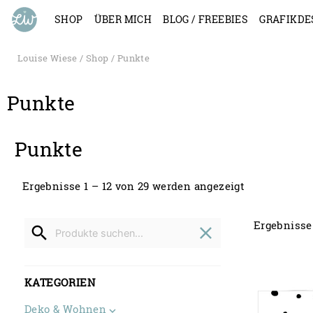
SHOP
ÜBER MICH
BLOG / FREEBIES
GRAFIKDE
Louise Wiese
/
Shop
/ Punkte
Punkte
Punkte
Ergebnisse 1 – 12 von 29 werden angezeigt
Search
Ergebnisse
for
search
close
KATEGORIEN
Deko & Wohnen