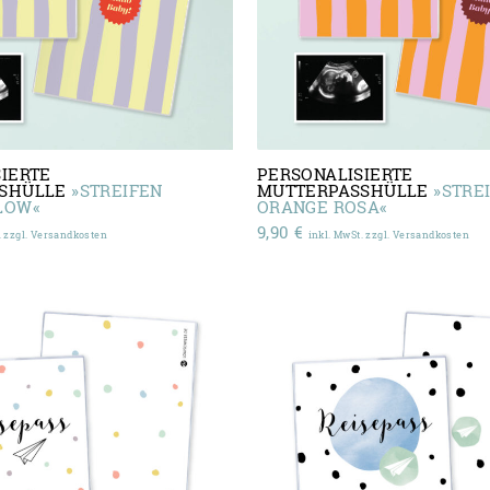
IERTE
PERSONALISIERTE
SSHÜLLE
»STREIFEN
MUTTERPASSHÜLLE
»STRE
LOW«
ORANGE ROSA«
9,90
€
. zzgl. Versandkosten
inkl. MwSt. zzgl. Versandkosten