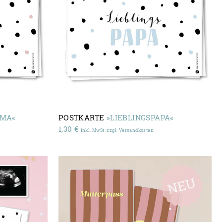
AMA«
POSTKARTE
»LIEBLINGSPAPA«
1,30
€
inkl. MwSt. zzgl. Versandkosten