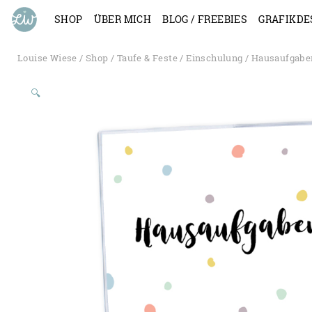
SHOP
ÜBER MICH
BLOG / FREEBIES
GRAFIKDE
Louise Wiese
/
Shop
/
Taufe & Feste
/
Einschulung
/
Hausaufgabe
🔍