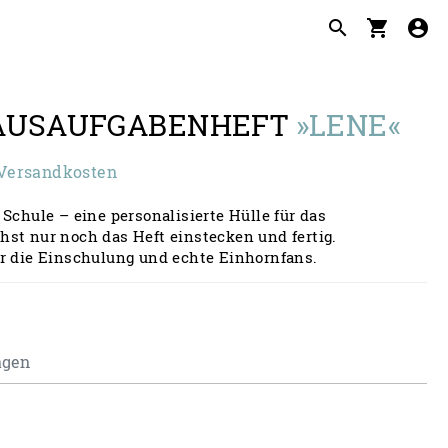
search
shopping_cart
account_circle
HAUSAUFGABENHEFT
»LENE«
. Versandkosten
 Schule – eine personalisierte Hülle für das
st nur noch das Heft einstecken und fertig.
ür die Einschulung und echte Einhornfans.