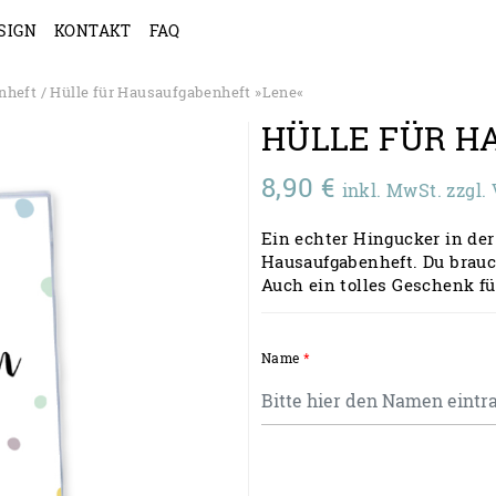
SIGN
KONTAKT
FAQ
nheft
/ Hülle für Hausaufgabenheft »Lene«
HÜLLE FÜR 
8,90
€
inkl. MwSt. zzgl
Ein echter Hingucker in der
Hausaufgabenheft. Du brauch
Auch ein tolles Geschenk f
Name
*