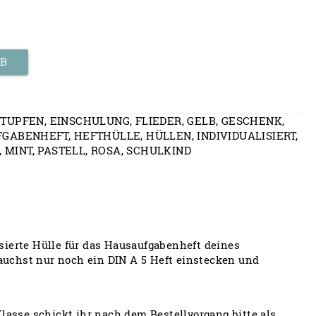
RB
 TUPFEN
,
EINSCHULUNG
,
FLIEDER
,
GELB
,
GESCHENK
,
FGABENHEFT
,
HEFTHÜLLE
,
HÜLLEN
,
INDIVIDUALISIERT
,
,
MINT
,
PASTELL
,
ROSA
,
SCHULKIND
sierte Hülle für das Hausaufgabenheft deines
rauchst nur noch ein DIN A 5 Heft einstecken und
sse schickt ihr nach dem Bestellvorgang bitte als