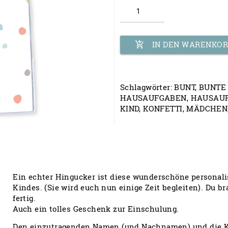
Hülle für
Hausaufgabenheft
Menge
add_shopping_cart
IN DEN WARENKO
Schlagwörter:
BUNT
,
BUNTE
HAUSAUFGABEN
,
HAUSAU
KIND
,
KONFETTI
,
MÄDCHEN
Ein echter Hingucker ist diese wunderschöne personali
Kindes. (Sie wird euch nun einige Zeit begleiten). Du b
fertig.
Auch ein tolles Geschenk zur Einschulung.
Den einzutragenden Namen (und Nachnamen) und die Kla