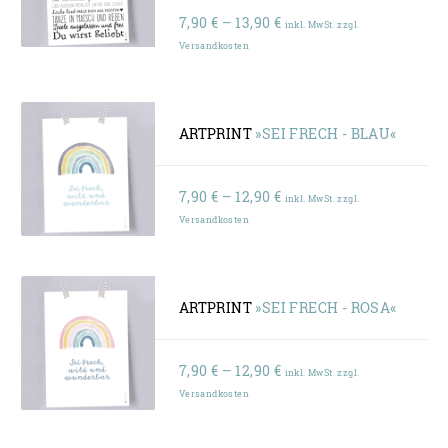
Preisspanne:
7,90
€
–
13,90
€
inkl. MwSt. zzgl.
7,90 €
Versandkosten
bis
13,90 €
ARTPRINT
»SEI FRECH - BLAU«
Preisspanne:
7,90
€
–
12,90
€
inkl. MwSt. zzgl.
7,90 €
Versandkosten
bis
12,90 €
ARTPRINT
»SEI FRECH - ROSA«
Preisspanne:
7,90
€
–
12,90
€
inkl. MwSt. zzgl.
7,90 €
Versandkosten
bis
12,90 €