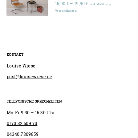
Preisspanne:
15,90
€
–
19,90
€
inkl. MwSt. zzgl.
15,90 €
Versandkosten
bis
19,90 €
KONTAKT
Louise Wiese
post@louisewiese.de
TELEFONISCHE SPRECHZEITEN
Mo-Fr 9.30 – 15.30 Uhr
0173 32 509 73
04340.7809859