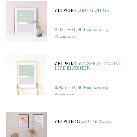
ARTPRINT
»GUT GENUG «
Preisspanne:
8,90
€
–
10,90
€
inkl. MwSt. zzgl.
8,90 €
Versandkosten
bis
10,90 €
ARTPRINT
»UNSER ALLTAG IST
IHRE KINDHEIT«
Preisspanne:
8,90
€
–
10,90
€
inkl. MwSt. zzgl.
8,90 €
Versandkosten
bis
10,90 €
ARTPRINTS
»GUT GENUG «