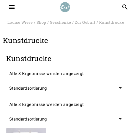
menu
search
Louise Wiese
/
Shop
/
Geschenke
/
Zur Geburt
/ Kunstdrucke
Kunstdrucke
Kunstdrucke
Alle 8 Ergebnisse werden angezeigt
Alle 8 Ergebnisse werden angezeigt