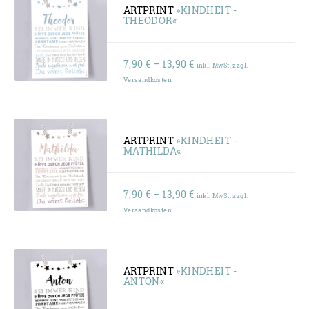
ARTPRINT
»KINDHEIT -
THEODOR«
Preisspanne:
7,90
€
–
13,90
€
inkl. MwSt. zzgl.
7,90 €
Versandkosten
bis
13,90 €
ARTPRINT
»KINDHEIT -
MATHILDA«
Preisspanne:
7,90
€
–
13,90
€
inkl. MwSt. zzgl.
7,90 €
Versandkosten
bis
13,90 €
ARTPRINT
»KINDHEIT -
ANTON«