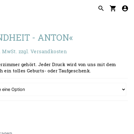
search
shopping_cart
account_circle
NDHEIT - ANTON«
isspanne:
. MwSt. zzgl. Versandkosten
0 €
derzimmer gehört. Jeder Druck wird von uns mit dem
h ein tolles Geburts- oder Taufgeschenk.
90 €