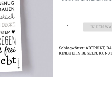
Artprint
IN DEN W
Menge
Schlagwörter:
ARTPRINT
,
BA
KINDHEITS REGELN
,
KUNS