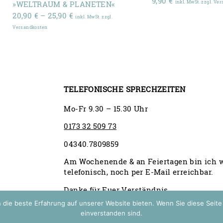
9,90
€
inkl. MwSt. zzgl. Ve
»WELTRAUM & PLANETEN«
Preisspanne:
20,90
€
–
25,90
€
inkl. MwSt. zzgl.
20,90 €
Versandkosten
bis
25,90 €
TELEFONISCHE SPRECHZEITEN
Mo-Fr 9.30 – 15.30 Uhr
0173 32 509 73
04340.7809859
Am Wochenende & an Feiertagen bin ich 
telefonisch, noch per E-Mail erreichbar.
Danke für Euer Verständnis.
 die beste Erfahrung auf unserer Website bieten. Wenn Sie diese Seit
einverstanden sind.