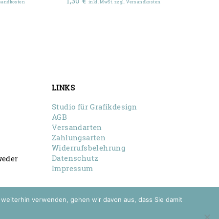
1,30
€
rsandkosten
inkl. MwSt. zzgl. Versandkosten
LINKS
Studio für Grafikdesign
AGB
Versandarten
Zahlungsarten
Widerrufsbelehrung
Datenschutz
weder
Impressum
e weiterhin verwenden, gehen wir davon aus, dass Sie damit