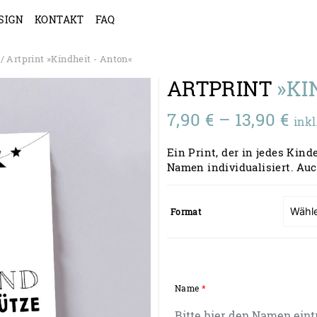
SIGN
KONTAKT
FAQ
/ Artprint »Kindheit - Anton«
ARTPRINT
»KI
Pre
7,90
€
–
13,90
€
inkl
7,9
Ein Print, der in jedes Kin
bis
Namen individualisiert. Auc
13,
Format
Name
*