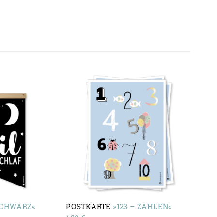
SCHWARZ«
POSTKARTE
»123 – ZAHLEN«