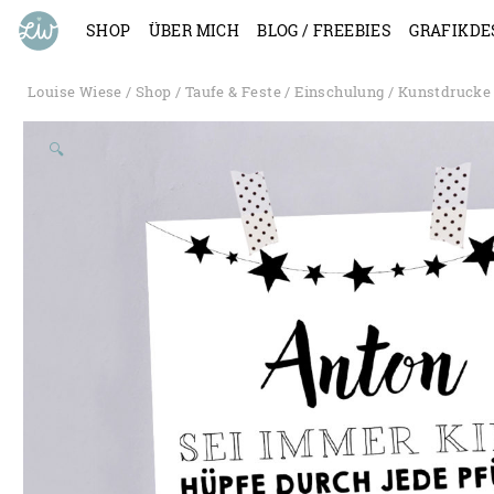
SHOP
ÜBER MICH
BLOG / FREEBIES
GRAFIKDE
Louise Wiese
/
Shop
/
Taufe & Feste
/
Einschulung
/
Kunstdrucke
🔍