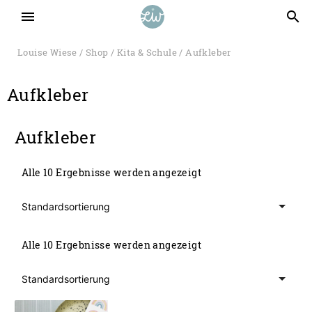
menu
search
Louise Wiese
/
Shop
/
Kita & Schule
/ Aufkleber
Aufkleber
Aufkleber
Alle 10 Ergebnisse werden angezeigt
Alle 10 Ergebnisse werden angezeigt