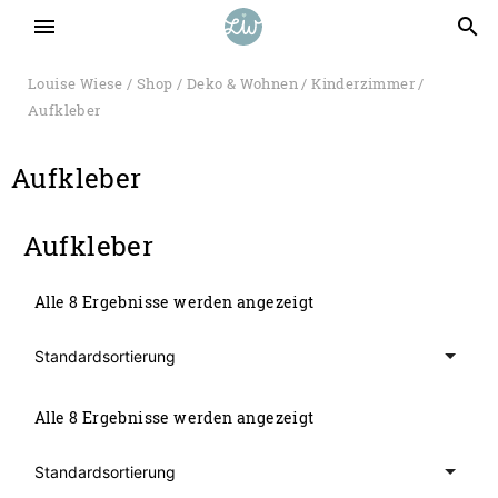
menu
search
Louise Wiese
/
Shop
/
Deko & Wohnen
/
Kinderzimmer
/
Aufkleber
Aufkleber
Aufkleber
Alle 8 Ergebnisse werden angezeigt
Alle 8 Ergebnisse werden angezeigt