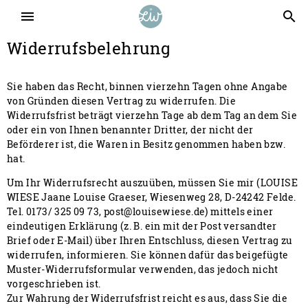
menu
search
Widerrufsbelehrung
Sie haben das Recht, binnen vierzehn Tagen ohne Angabe
von Gründen diesen Vertrag zu widerrufen. Die
Widerrufsfrist beträgt vierzehn Tage ab dem Tag an dem Sie
oder ein von Ihnen benannter Dritter, der nicht der
Beförderer ist, die Waren in Besitz genommen haben bzw.
hat.
Um Ihr Widerrufsrecht auszuüben, müssen Sie mir (LOUISE
WIESE Jaane Louise Graeser, Wiesenweg 28, D-24242 Felde.
Tel. 0173/ 325 09 73, post@louisewiese.de) mittels einer
eindeutigen Erklärung (z. B. ein mit der Post versandter
Brief oder E-Mail) über Ihren Entschluss, diesen Vertrag zu
widerrufen, informieren. Sie können dafür das beigefügte
Muster-Widerrufsformular verwenden, das jedoch nicht
vorgeschrieben ist.
Zur Wahrung der Widerrufsfrist reicht es aus, dass Sie die