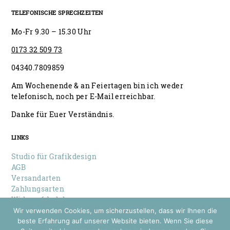
TELEFONISCHE SPRECHZEITEN
Mo-Fr 9.30 – 15.30 Uhr
0173 32 509 73
04340.7809859
Am Wochenende & an Feiertagen bin ich weder
telefonisch, noch per E-Mail erreichbar.
Danke für Euer Verständnis.
LINKS
Studio für Grafikdesign
AGB
Versandarten
Zahlungsarten
Widerrufsbelehrung
Datenschutz
Wir verwenden Cookies, um sicherzustellen, dass wir Ihnen die
Impressum
beste Erfahrung auf unserer Website bieten. Wenn Sie diese