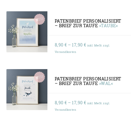
17,90 €
PATENBRIEF PERSONALISIERT
– BRIEF ZUR TAUFE
»TAUBE«
Preisspanne:
8,90
€
–
17,90
€
inkl. MwSt. zzgl.
8,90 €
Versandkosten
bis
17,90 €
PATENBRIEF PERSONALISIERT
– BRIEF ZUR TAUFE
»WAL«
Preisspanne:
8,90
€
–
17,90
€
inkl. MwSt. zzgl.
8,90 €
Versandkosten
bis
17,90 €