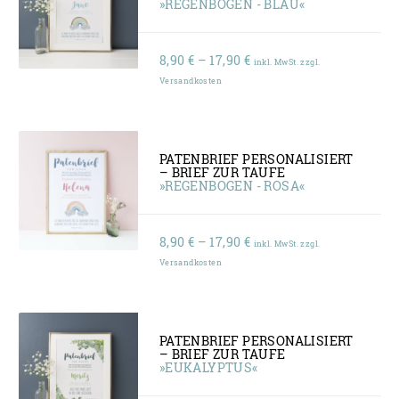
»REGENBOGEN - BLAU«
Preisspanne:
8,90
€
–
17,90
€
inkl. MwSt. zzgl.
8,90 €
Versandkosten
bis
17,90 €
PATENBRIEF PERSONALISIERT
– BRIEF ZUR TAUFE
»REGENBOGEN - ROSA«
Preisspanne:
8,90
€
–
17,90
€
inkl. MwSt. zzgl.
8,90 €
Versandkosten
bis
17,90 €
PATENBRIEF PERSONALISIERT
– BRIEF ZUR TAUFE
»EUKALYPTUS«