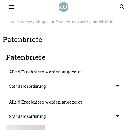
menu
search
Louise Wiese
/
Shop
/
Taufe & Feste
/
Taufe
/ Patenbriefe
Patenbriefe
Patenbriefe
Alle 9 Ergebnisse werden angezeigt
Alle 9 Ergebnisse werden angezeigt