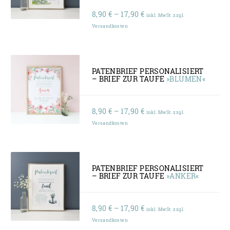
Preisspanne:
8,90
€
–
17,90
€
inkl. MwSt. zzgl.
8,90 €
Versandkosten
bis
17,90 €
PATENBRIEF PERSONALISIERT
– BRIEF ZUR TAUFE
»BLUMEN«
Preisspanne:
8,90
€
–
17,90
€
inkl. MwSt. zzgl.
8,90 €
Versandkosten
bis
17,90 €
PATENBRIEF PERSONALISIERT
– BRIEF ZUR TAUFE
»ANKER«
Preisspanne:
8,90
€
–
17,90
€
inkl. MwSt. zzgl.
8,90 €
Versandkosten
bis