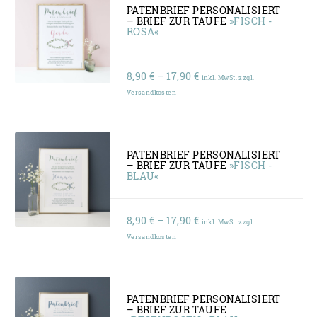
PATENBRIEF PERSONALISIERT
– BRIEF ZUR TAUFE
»FISCH -
ROSA«
Preisspanne:
8,90
€
–
17,90
€
inkl. MwSt. zzgl.
8,90 €
Versandkosten
bis
17,90 €
PATENBRIEF PERSONALISIERT
– BRIEF ZUR TAUFE
»FISCH -
BLAU«
Preisspanne:
8,90
€
–
17,90
€
inkl. MwSt. zzgl.
8,90 €
Versandkosten
bis
17,90 €
PATENBRIEF PERSONALISIERT
– BRIEF ZUR TAUFE