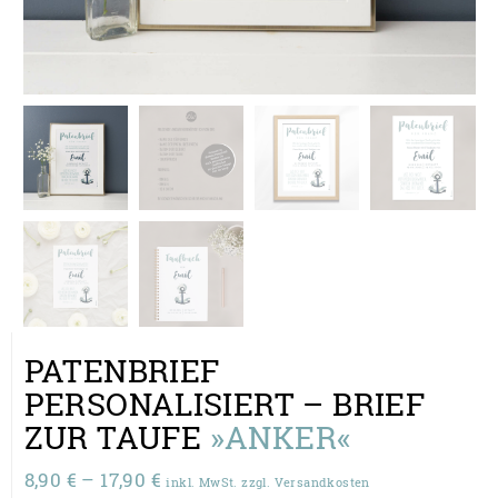
PATENBRIEF
PERSONALISIERT – BRIEF
ZUR TAUFE
»ANKER«
Preisspanne:
8,90
€
–
17,90
€
inkl. MwSt. zzgl. Versandkosten