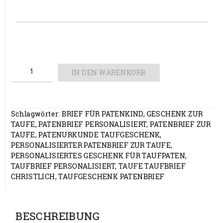
Patenbrief
IN DEN WARENKORB
personalisiert
– Brief zur
Taufe Menge
Schlagwörter:
BRIEF FÜR PATENKIND
,
GESCHENK ZUR
TAUFE
,
PATENBRIEF PERSONALISIERT
,
PATENBRIEF ZUR
TAUFE
,
PATENURKUNDE TAUFGESCHENK
,
PERSONALISIERTER PATENBRIEF ZUR TAUFE
,
PERSONALISIERTES GESCHENK FÜR TAUFPATEN
,
TAUFBRIEF PERSONALISIERT
,
TAUFE TAUFBRIEF
CHRISTLICH
,
TAUFGESCHENK PATENBRIEF
BESCHREIBUNG