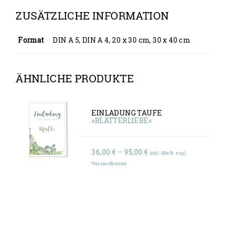
ZUSÄTZLICHE INFORMATION
Format
DIN A 5, DIN A 4, 20 x 30 cm, 30 x 40 cm
ÄHNLICHE PRODUKTE
EINLADUNG TAUFE
»BLÄTTERLIEBE«
Preisspanne:
36,00
€
–
95,00
€
inkl. MwSt. zzgl.
36,00 €
Versandkosten
bis
95,00 €