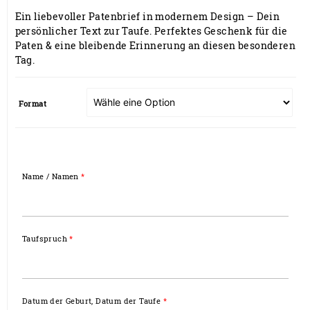
8,90 €
Ein liebevoller Patenbrief in modernem Design – Dein
bis
persönlicher Text zur Taufe. Perfektes Geschenk für die
17,90 €
Paten & eine bleibende Erinnerung an diesen besonderen
Tag.
Format
Name / Namen
*
Taufspruch
*
Datum der Geburt, Datum der Taufe
*