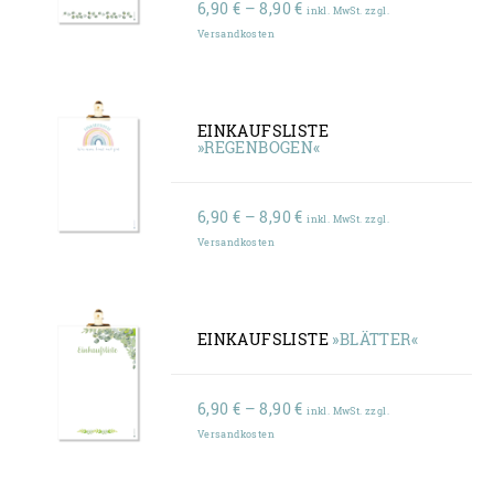
Preisspanne:
6,90
€
–
8,90
€
inkl. MwSt. zzgl.
6,90 €
Versandkosten
bis
8,90 €
EINKAUFSLISTE
»REGENBOGEN«
Preisspanne:
6,90
€
–
8,90
€
inkl. MwSt. zzgl.
6,90 €
Versandkosten
bis
8,90 €
EINKAUFSLISTE
»BLÄTTER«
Preisspanne:
6,90
€
–
8,90
€
inkl. MwSt. zzgl.
6,90 €
Versandkosten
bis
8,90 €