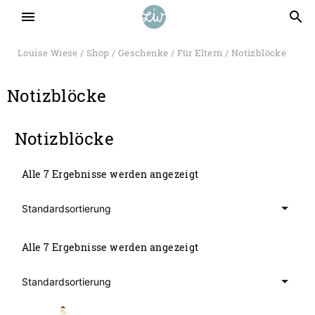
menu
search
Louise Wiese
/
Shop
/
Geschenke
/
Für Eltern
/ Notizblöcke
Notizblöcke
Notizblöcke
Alle 7 Ergebnisse werden angezeigt
Alle 7 Ergebnisse werden angezeigt