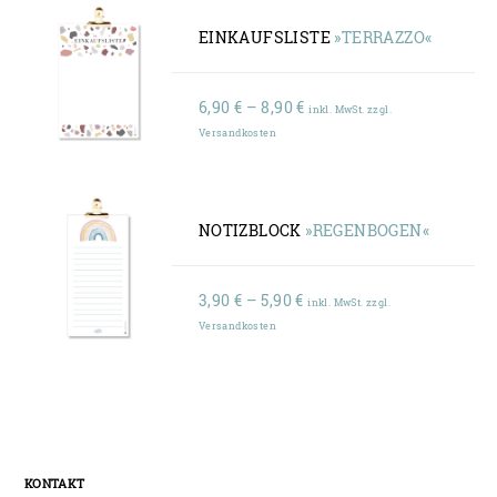
EINKAUFSLISTE
»TERRAZZO«
Preisspanne:
6,90
€
–
8,90
€
inkl. MwSt. zzgl.
6,90 €
Versandkosten
bis
8,90 €
NOTIZBLOCK
»REGENBOGEN«
Preisspanne:
3,90
€
–
5,90
€
inkl. MwSt. zzgl.
3,90 €
Versandkosten
bis
5,90 €
KONTAKT