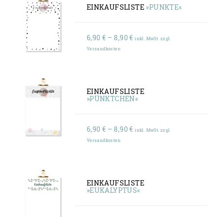
EINKAUFSLISTE
»PUNKTE«
Preisspanne:
6,90
€
–
8,90
€
inkl. MwSt. zzgl.
6,90 €
Versandkosten
bis
8,90 €
EINKAUFSLISTE
»PÜNKTCHEN«
Preisspanne:
6,90
€
–
8,90
€
inkl. MwSt. zzgl.
6,90 €
Versandkosten
bis
8,90 €
EINKAUFSLISTE
»EUKALYPTUS«