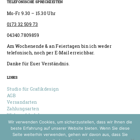
TELEFONISCHE SPRECHZEITEN
Mo-Fr 9.30 – 15.30 Uhr
0173 32 509 73
04340.7809859
Am Wochenende & an Feiertagen bin ich weder
telefonisch, noch per E-Mail erreichbar.
Danke für Euer Verständnis.
LINKS
Studio für Grafikdesign
AGB
Versandarten
Zahlungsarten
Widerrufsbelehrung
Datenschutz
Wir verwenden Cookies, um sicherzustellen, dass wir Ihnen die
Impressum
beste Erfahrung auf unserer Website bieten. Wenn Sie diese
Seite weiterhin verwenden, gehen wir davon aus, dass Sie