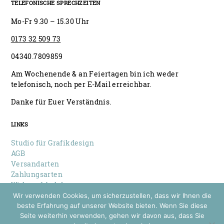
TELEFONISCHE SPRECHZEITEN
Mo-Fr 9.30 – 15.30 Uhr
0173 32 509 73
04340.7809859
Am Wochenende & an Feiertagen bin ich weder
telefonisch, noch per E-Mail erreichbar.
Danke für Euer Verständnis.
LINKS
Studio für Grafikdesign
AGB
Versandarten
Zahlungsarten
Widerrufsbelehrung
Datenschutz
Wir verwenden Cookies, um sicherzustellen, dass wir Ihnen die
Impressum
beste Erfahrung auf unserer Website bieten. Wenn Sie diese
Seite weiterhin verwenden, gehen wir davon aus, dass Sie