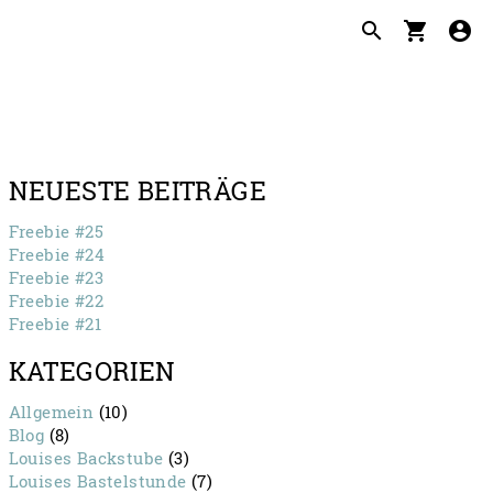
search
shopping_cart
account_circle
NEUESTE BEITRÄGE
Freebie #25
Freebie #24
Freebie #23
Freebie #22
Freebie #21
KATEGORIEN
Allgemein
(10)
Blog
(8)
Louises Backstube
(3)
Louises Bastelstunde
(7)