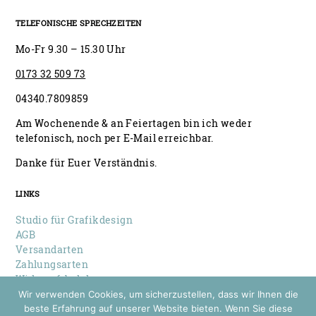
TELEFONISCHE SPRECHZEITEN
Mo-Fr 9.30 – 15.30 Uhr
0173 32 509 73
04340.7809859
Am Wochenende & an Feiertagen bin ich weder
telefonisch, noch per E-Mail erreichbar.
Danke für Euer Verständnis.
LINKS
Studio für Grafikdesign
AGB
Versandarten
Zahlungsarten
Widerrufsbelehrung
Datenschutz
Wir verwenden Cookies, um sicherzustellen, dass wir Ihnen die
Impressum
beste Erfahrung auf unserer Website bieten. Wenn Sie diese