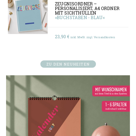
ZEUGNISORDNER –
PERSONALISIERT, A4 ORDNER
MIT SICHTHÜLLEN
»BUCHSTABEN - BLAU«
23,90
€
inkl. MwSt. zzgl. Versandkosten
ZU DEN NEUHEITEN