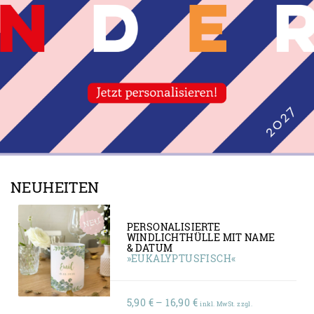
NEUHEITEN
PERSONALISIERTE
WINDLICHTHÜLLE MIT NAME
& DATUM
»EUKALYPTUSFISCH«
5,90
€
–
16,90
€
inkl. MwSt. zzgl.