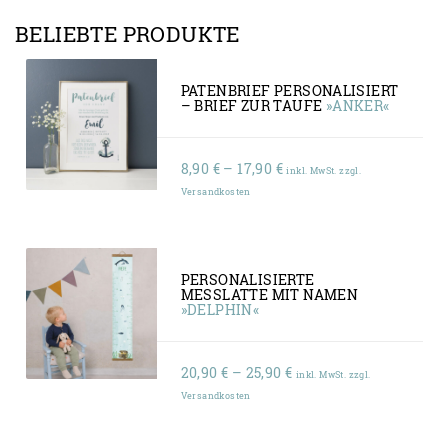
BELIEBTE PRODUKTE
PATENBRIEF PERSONALISIERT
– BRIEF ZUR TAUFE
»ANKER«
8,90
€
–
17,90
€
inkl. MwSt. zzgl.
Versandkosten
PERSONALISIERTE
MESSLATTE MIT NAMEN
»DELPHIN«
20,90
€
–
25,90
€
inkl. MwSt. zzgl.
Versandkosten