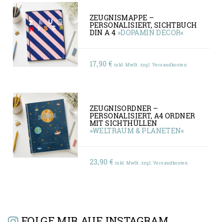
ZEUGNISMAPPE –
PERSONALISIERT, SICHTBUCH
DIN A 4
»DOPAMIN DECOR«
17,90
€
inkl. MwSt. zzgl. Versandkosten
ZEUGNISORDNER –
PERSONALISIERT, A4 ORDNER
MIT SICHTHÜLLEN
»WELTRAUM & PLANETEN«
23,90
€
inkl. MwSt. zzgl. Versandkosten
FOLGE MIR AUF INSTAGRAM