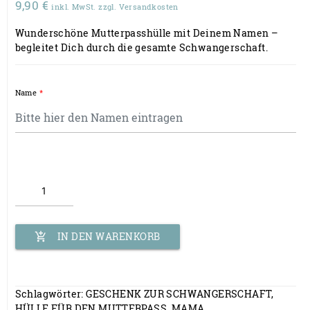
9,90
€
inkl. MwSt. zzgl. Versandkosten
Wunderschöne Mutterpasshülle mit Deinem Namen –
begleitet Dich durch die gesamte Schwangerschaft.
Name
*
Personalisierte
Mutterpasshülle
Menge
IN DEN WARENKORB
add_shopping_cart
Schlagwörter:
GESCHENK ZUR SCHWANGERSCHAFT
,
HÜLLE FÜR DEN MUTTERPASS
,
MAMA