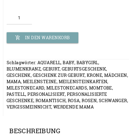
Meilensteinkarten
-
personalisiert
Menge
IN DEN WARENKORB
add_shopping_cart
Schlagwörter:
AQUARELL
,
BABY
,
BABYGIRL
,
BLUMENKRANZ
,
GEBURT
,
GEBURTSGESCHENK
,
GESCHENK
,
GESCHENK ZUR GEBURT
,
KRONE
,
MÄDCHEN
,
MAMA
,
MEILENSTEINE
,
MEILENSTEINKARTEN
,
MILESTONECARD
,
MILESTONECARDS
,
MOMTOBE
,
PASTELL
,
PERSONALISIERT
,
PERSONALISIERTE
GESCHENKE
,
ROMANTISCH
,
ROSA
,
ROSEN
,
SCHWANGER
,
VERGISSMEINNICHT
,
WERDENDE MAMA
BESCHREIBUNG