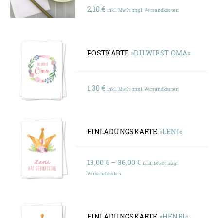
2,10
€
inkl. MwSt. zzgl. Versandkosten
POSTKARTE
»DU WIRST OMA«
1,30
€
inkl. MwSt. zzgl. Versandkosten
EINLADUNGSKARTE
»LENI«
Preisspanne:
13,00
€
–
36,00
€
inkl. MwSt. zzgl.
13,00 €
Versandkosten
bis
36,00 €
EINLADUNGSKARTE
»HENRI«