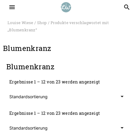
menu
search
Louise Wiese
/
Shop
/ Produkte verschlagwortet mit
„Blumenkranz“
Blumenkranz
Blumenkranz
Ergebnisse 1 – 12 von 23 werden angezeigt
Ergebnisse 1 – 12 von 23 werden angezeigt