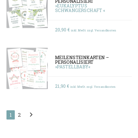
PERSONALISIERT
»EUKALYPTUS
SCHWANGERSCHAFT «
20,90
€
inkl. MwSt. zzgl. Versandkosten
MEILENSTEINKARTEN –
PERSONALISIERT
»PASTELLBABY«
21,90
€
inkl. MwSt. zzgl. Versandkosten
chevron_right
1
2