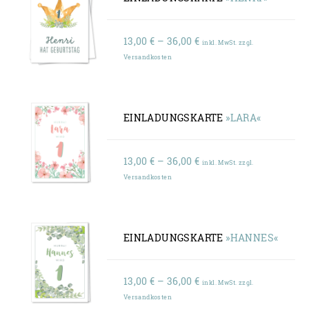
Preisspanne:
13,00
€
–
36,00
€
inkl. MwSt. zzgl.
13,00 €
Versandkosten
bis
36,00 €
EINLADUNGSKARTE
»LARA«
Preisspanne:
13,00
€
–
36,00
€
inkl. MwSt. zzgl.
13,00 €
Versandkosten
bis
36,00 €
EINLADUNGSKARTE
»HANNES«
Preisspanne:
13,00
€
–
36,00
€
inkl. MwSt. zzgl.
13,00 €
Versandkosten