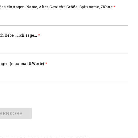
des eintragen: Name, Alter, Gewicht, Größe, Spitzname, Zähne
*
h liebe..., Ich sage...
*
ragen (maximal 8 Worte)
*
ARENKORB