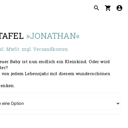
search
shopping_cart
account_circle
TAFEL
»JONATHAN«
eisspanne:
kl. MwSt. zzgl. Versandkosten
,90 €
uer Baby ist nun endlich ein Kleinkind. Oder wird
s
ter?
en von jedem Lebensjahr mit diesem wunderschönen
,90 €
henken.