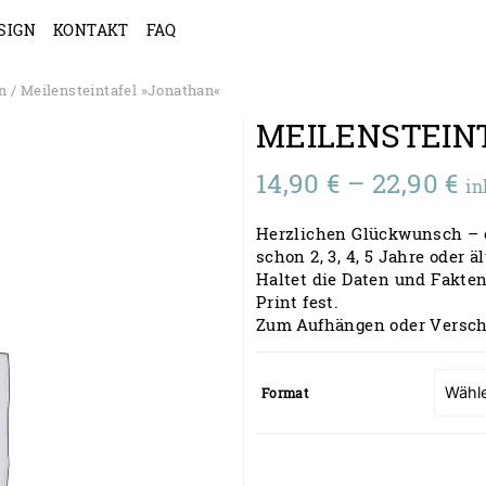
SIGN
KONTAKT
FAQ
n
/ Meilensteintafel »Jonathan«
MEILENSTEIN
Pr
14,90
€
–
22,90
€
in
14
Herzlichen Glückwunsch – e
bi
schon 2, 3, 4, 5 Jahre oder äl
Haltet die Daten und Fakt
22
Print fest.
Zum Aufhängen oder Versc
Format