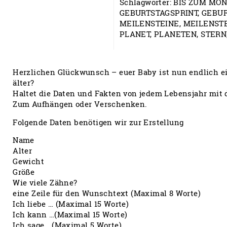
Schlagwörter:
BIS ZUM MO
GEBURTSTAGSPRINT
,
GEBUR
MEILENSTEINE
,
MEILENST
PLANET
,
PLANETEN
,
STERN
Herzlichen Glückwunsch – euer Baby ist nun endlich ein
älter?
Haltet die Daten und Fakten von jedem Lebensjahr mit
Zum Aufhängen oder Verschenken.
Folgende Daten benötigen wir zur Erstellung
Name
Alter
Gewicht
Größe
Wie viele Zähne?
eine Zeile für den Wunschtext (Maximal 8 Worte)
Ich liebe … (Maximal 15 Worte)
Ich kann …(Maximal 15 Worte)
Ich sage …(Maximal 5 Worte)