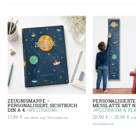
ZEUGNISMAPPE –
PERSONALISIERTE
PERSONALISIERT, SICHTBUCH
MESSLATTE MIT 
DIN A 4
»WELTRAUM«
»WELTRAUM & PL
Pr
17,90
€
20,90
€
–
25,90
€
inkl. MwSt. zzgl. Versandkosten
ink
20,
Versandkosten
bi
25,