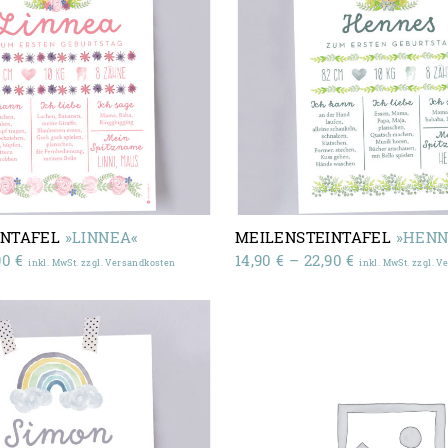
INTAFEL
»LINNEA«
MEILENSTEINTAFEL
»HENN
Preisspanne:
Preisspanne
90
€
14,90
€
–
22,90
€
inkl. MwSt. zzgl. Versandkosten
inkl. MwSt. zzgl. 
14,90 €
14,90 €
bis
bis
22,90 €
22,90 €