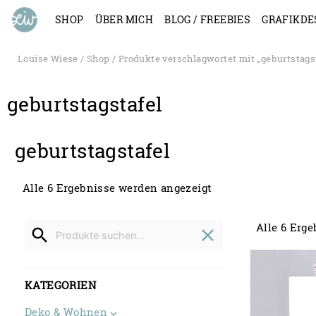
SHOP
ÜBER MICH
BLOG / FREEBIES
GRAFIKDE
Louise Wiese
/
Shop
/ Produkte verschlagwortet mit „geburtstags
geburtstagstafel
geburtstagstafel
Alle 6 Ergebnisse werden angezeigt
Search
Alle 6 Erg
for
search
close
KATEGORIEN
Deko & Wohnen