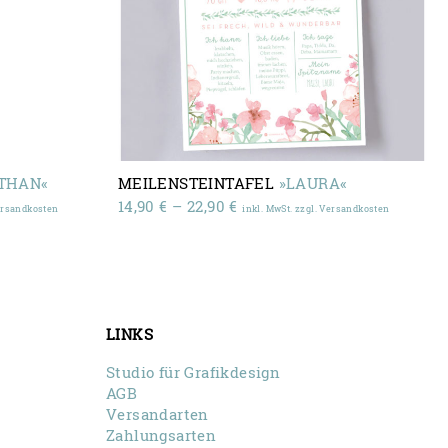
THAN«
MEILENSTEINTAFEL
»LAURA«
:
Preisspanne:
14,90
€
–
22,90
€
Versandkosten
inkl. MwSt. zzgl. Versandkosten
14,90 €
bis
22,90 €
LINKS
Studio für Grafikdesign
AGB
Versandarten
Zahlungsarten