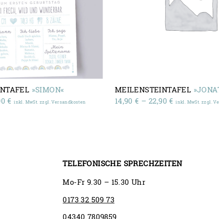
INTAFEL
»SIMON«
MEILENSTEINTAFEL
»JONA
Preisspanne:
Preisspanne
90
€
14,90
€
–
22,90
€
inkl. MwSt. zzgl. Versandkosten
inkl. MwSt. zzgl. 
14,90 €
14,90 €
bis
bis
22,90 €
22,90 €
TELEFONISCHE SPRECHZEITEN
Mo-Fr 9.30 – 15.30 Uhr
0173 32 509 73
04340.7809859