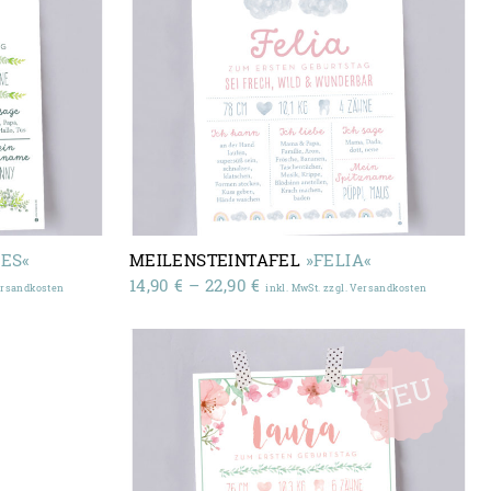
ES«
MEILENSTEINTAFEL
»FELIA«
:
Preisspanne:
14,90
€
–
22,90
€
Versandkosten
inkl. MwSt. zzgl. Versandkosten
14,90 €
bis
22,90 €