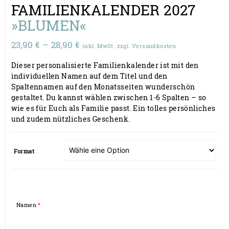
FAMILIENKALENDER 2027
»BLUMEN«
Preisspanne:
23,90
€
–
28,90
€
inkl. MwSt. zzgl. Versandkosten
23,90 €
Dieser personalisierte Familienkalender ist mit den
bis
individuellen Namen auf dem Titel und den
28,90 €
Spaltennamen auf den Monatsseiten wunderschön
gestaltet. Du kannst wählen zwischen 1-6 Spalten – so
wie es für Euch als Familie passt. Ein tolles persönliches
und zudem nützliches Geschenk.
Format
Namen
*