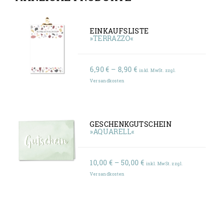
EINKAUFSLISTE
»TERRAZZO«
Preisspanne:
6,90
€
–
8,90
€
inkl. MwSt. zzgl.
6,90 €
Versandkosten
bis
8,90 €
GESCHENKGUTSCHEIN
»AQUARELL«
Preisspanne:
10,00
€
–
50,00
€
inkl. MwSt. zzgl.
10,00 €
Versandkosten
bis
50,00 €