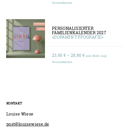
23,90 €
Versandkosten
bis
28,90 €
PERSONALISIERTER
FAMILIENKALENDER 2027
»DOPAMIN TYPOGRAFIE«
Preisspanne:
23,90
€
–
28,90
€
inkl. MwSt. zzgl.
23,90 €
Versandkosten
bis
28,90 €
KONTAKT
Louise Wiese
post@louisewiese.de