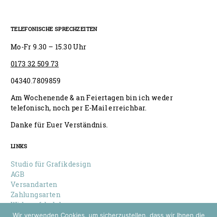
TELEFONISCHE SPRECHZEITEN
Mo-Fr 9.30 – 15.30 Uhr
0173 32 509 73
04340.7809859
Am Wochenende & an Feiertagen bin ich weder
telefonisch, noch per E-Mail erreichbar.
Danke für Euer Verständnis.
LINKS
Studio für Grafikdesign
AGB
Versandarten
Zahlungsarten
Widerrufsbelehrung
Datenschutz
Wir verwenden Cookies, um sicherzustellen, dass wir Ihnen die