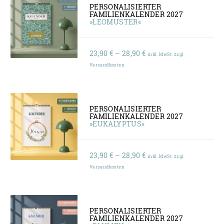
PERSONALISIERTER
FAMILIENKALENDER 2027
»LEOMUSTER«
Preisspanne:
23,90
€
–
28,90
€
inkl. MwSt. zzgl.
23,90 €
Versandkosten
bis
28,90 €
PERSONALISIERTER
FAMILIENKALENDER 2027
»EUKALYPTUS«
Preisspanne:
23,90
€
–
28,90
€
inkl. MwSt. zzgl.
23,90 €
Versandkosten
bis
28,90 €
PERSONALISIERTER
FAMILIENKALENDER 2027