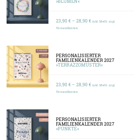
»BLUMEN«
Preisspanne:
23,90
€
–
28,90
€
inkl. MwSt. zzgl.
23,90 €
Versandkosten
bis
28,90 €
PERSONALISIERTER
FAMILIENKALENDER 2027
»TERRAZZOMUSTER«
Preisspanne:
23,90
€
–
28,90
€
inkl. MwSt. zzgl.
23,90 €
Versandkosten
bis
28,90 €
PERSONALISIERTER
FAMILIENKALENDER 2027
»PUNKTE«