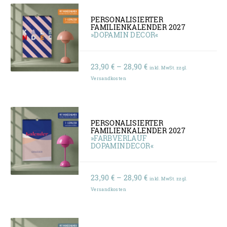
PERSONALISIERTER
FAMILIENKALENDER 2027
»DOPAMIN DECOR«
Preisspanne:
23,90
€
–
28,90
€
inkl. MwSt. zzgl.
23,90 €
Versandkosten
bis
28,90 €
PERSONALISIERTER
FAMILIENKALENDER 2027
»FARBVERLAUF
DOPAMINDECOR«
Preisspanne:
23,90
€
–
28,90
€
inkl. MwSt. zzgl.
23,90 €
Versandkosten
bis
28,90 €