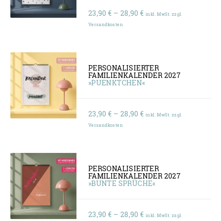
Preisspanne:
23,90
€
–
28,90
€
inkl. MwSt. zzgl.
23,90 €
Versandkosten
bis
28,90 €
PERSONALISIERTER
FAMILIENKALENDER 2027
»PUENKTCHEN«
Preisspanne:
23,90
€
–
28,90
€
inkl. MwSt. zzgl.
23,90 €
Versandkosten
bis
28,90 €
PERSONALISIERTER
FAMILIENKALENDER 2027
»BUNTE SPRÜCHE«
Preisspanne:
23,90
€
–
28,90
€
inkl. MwSt. zzgl.