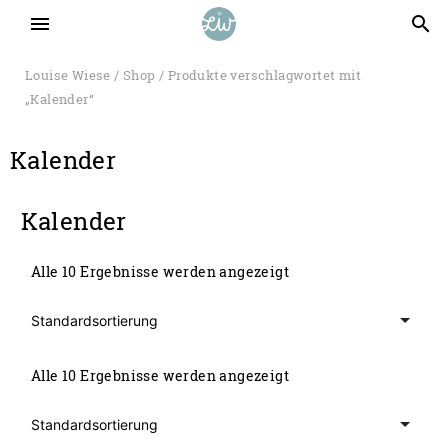
menu
search
Louise Wiese
/
Shop
/ Produkte verschlagwortet mit
„Kalender“
Kalender
Kalender
Alle 10 Ergebnisse werden angezeigt
Alle 10 Ergebnisse werden angezeigt