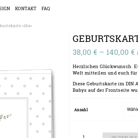
SIGN
KONTAKT
FAQ
burtskarte »Ida«
GEBURTSKAR
38,00
€
–
140,00
€
3
Herzlichen Glückwunsch. Eue
b
Welt mitteilen und euch fü
1
Diese Geburtskarte im DIN A
Babys auf der Frontseite wu
Anzahl
Geburtskarte
IN DEN W