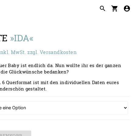
search
shopping_cart
account_circle
TE
»IDA«
Preisspanne:
inkl. MwSt. zzgl. Versandkosten
8,00 €
r Baby ist endlich da. Nun wollte ihr es der ganzen
is
r die Glückwünsche bedanken?
40,00 €
 6 Querformat ist mit den individuellen Daten eures
nderschön gestaltet.
ARENKORB