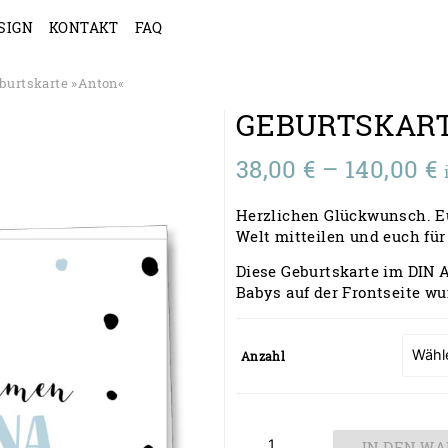
SIGN
KONTAKT
FAQ
burtskarte »Anton«
GEBURTSKAR
38,00
€
–
140,00
€
3
Herzlichen Glückwunsch. Eue
b
Welt mitteilen und euch fü
1
Diese Geburtskarte im DIN A
Babys auf der Frontseite wu
Anzahl
Geburtskarte
IN DEN W