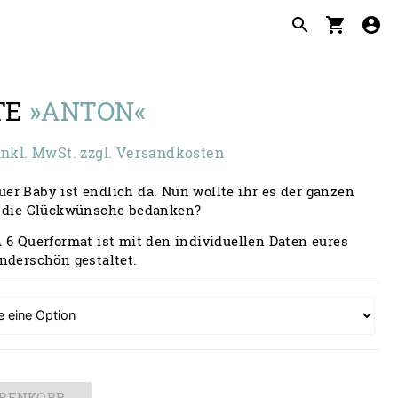
search
shopping_cart
account_circle
TE
»ANTON«
Preisspanne:
inkl. MwSt. zzgl. Versandkosten
8,00 €
r Baby ist endlich da. Nun wollte ihr es der ganzen
is
r die Glückwünsche bedanken?
40,00 €
 6 Querformat ist mit den individuellen Daten eures
nderschön gestaltet.
ARENKORB