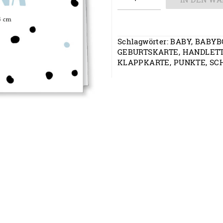
Menge
Schlagwörter:
BABY
,
BABYB
GEBURTSKARTE
,
HANDLETT
KLAPPKARTE
,
PUNKTE
,
SC