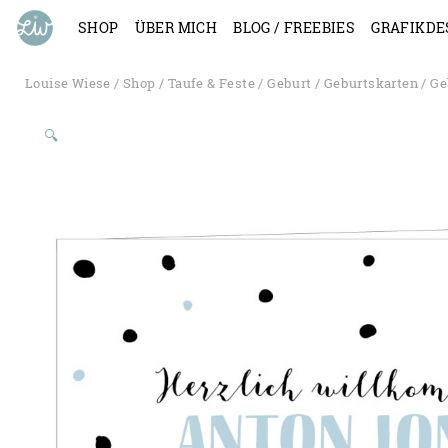
SHOP
ÜBER MICH
BLOG / FREEBIES
GRAFIKDE
Louise Wiese
/
Shop
/
Taufe & Feste
/
Geburt
/
Geburtskarten
/ Ge
🔍