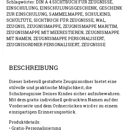
Schlagwörter:
DIN A 4 SICHTBUCH FÜR ZEUGNISSE
,
EINSCHULUNG
,
EINSCHULUNGSGESCHENK
,
GESCHENK
ZUR EINSCHULUNG
,
SAMMELMAPPE
,
SCHULKIND
,
SCHÜLTÜTE
,
SICHTBUCH FÜR ZEUGNISSE
,
WAL
,
ZEUGNIS
,
ZEUGNISMAPPE
,
ZEUGNISMAPPE MARITIM
,
ZEUGNISMAPPE MIT MEERESTIEREN
,
ZEUGNISMAPPE
MIT NAMEN
,
ZEUGNISMAPPE PERSONALISIERT
,
ZEUGNISORDNER PERSONALISIERT
,
ZEUGNISSE
BESCHREIBUNG
Dieser liebevoll gestaltete Zeugnisordner bietet eine
stilvolle und praktische Möglichkeit, die
Schulzeugnisse Deines Kindes sicher aufzubewahren.
Mit dem gratis individuell gedruckten Namen auf der
Vorderseite und dem Ordnerrücken wird er zu einem
einzigartigen Erinnerungsstück.
Produktdetails:
• Gratis-Personalisierung