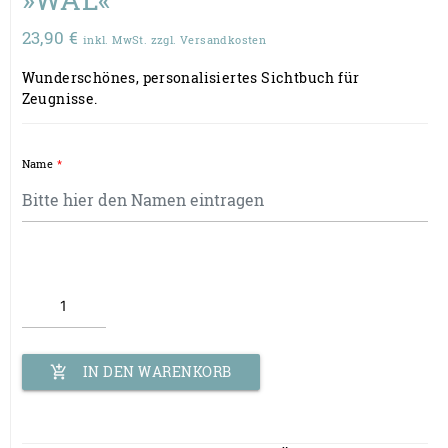
23,90
€
inkl. MwSt. zzgl. Versandkosten
Wunderschönes, personalisiertes Sichtbuch für
Zeugnisse.
Name
*
Zeugnisordner
-
personalisiert,
A4 Ordner mit
Sichthüllen
IN DEN WARENKORB
add_shopping_cart
Menge