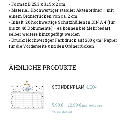
• Format: B 25,3 x 31,5 x 2 cm
• Material: Hochwertiger stabiler Aktenordner – mit
einem Ordnerrücken von ca. 2 cm
• Inhalt: 20 hochwertige Schutzhüllen in DIN A 4 (für
bis zu 40 Dokumente) – es können bei Mehrbedarf
selber weitere hinzugefügt werden
• Druck: Hochwertiger Farbdruck auf 200 g/m² Papier
für die Vorderseite und den Ordnerrücken
ÄHNLICHE PRODUKTE
STUNDENPLAN
»LEO«
Preisspanne:
5,90
€
–
12,90
€
inkl. MwSt. zzgl.
5,90 €
Versandkosten
bis
12,90 €