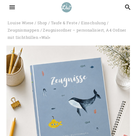
menu
search
Louise Wiese
/
Shop
/
Taufe & Feste
/
Einschulung
/
Zeugnismappen
/ Zeugnisordner – personalisiert, A4 Ordner
mit Sichthüllen »Wal«
🔍