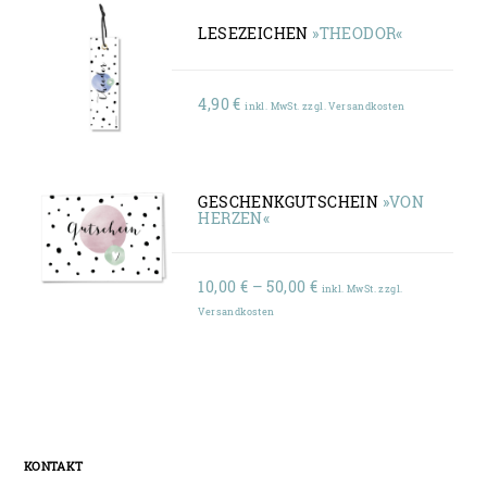
LESEZEICHEN
»THEODOR«
4,90
€
inkl. MwSt. zzgl. Versandkosten
GESCHENKGUTSCHEIN
»VON
HERZEN«
Preisspanne:
10,00
€
–
50,00
€
inkl. MwSt. zzgl.
10,00 €
Versandkosten
bis
50,00 €
KONTAKT