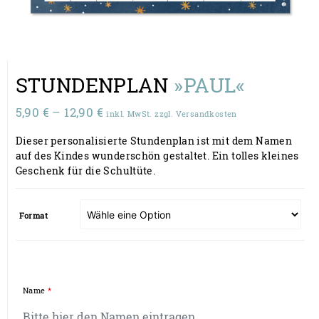
STUNDENPLAN
»PAUL«
Preisspanne:
5,90
€
–
12,90
€
inkl. MwSt. zzgl. Versandkosten
5,90 €
Dieser personalisierte Stundenplan ist mit dem Namen
bis
auf des Kindes wunderschön gestaltet. Ein tolles kleines
12,90 €
Geschenk für die Schultüte.
Format
Name
*