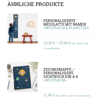
ÄHNLICHE PRODUKTE
PERSONALISIERTE
MESSLATTE MIT NAMEN
»WELTRAUM & PLANETEN«
Preisspanne:
20,90
€
–
25,90
€
inkl. MwSt. zzgl.
20,90 €
Versandkosten
bis
25,90 €
ZEUGNISMAPPE –
PERSONALISIERT,
SICHTBUCH DIN A 4
»WELTRAUM«
17,90
€
inkl. MwSt. zzgl. Versandkosten