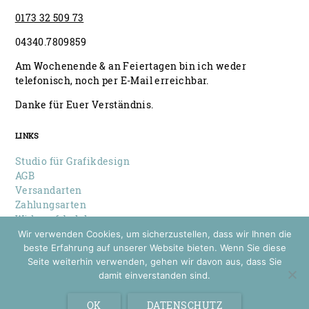
0173 32 509 73
04340.7809859
Am Wochenende & an Feiertagen bin ich weder
telefonisch, noch per E-Mail erreichbar.
Danke für Euer Verständnis.
LINKS
Studio für Grafikdesign
AGB
Versandarten
Zahlungsarten
Widerrufsbelehrung
Datenschutz
Wir verwenden Cookies, um sicherzustellen, dass wir Ihnen die
Impressum
beste Erfahrung auf unserer Website bieten. Wenn Sie diese
Seite weiterhin verwenden, gehen wir davon aus, dass Sie
damit einverstanden sind.
© 2026 Louise Wiese
Papeterie & Design
OK
DATENSCHUTZ