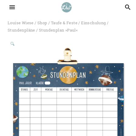
menu
search
Louise Wiese
/
Shop
/
Taufe & Feste
/
Einschulung
/
Stundenpläne
/ Stundenplan »Paul«
🔍