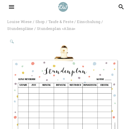
menu
search
Louise Wiese
/
Shop
/
Taufe & Feste
/
Einschulung
/
Stundenpläne
/ Stundenplan »Alina«
🔍