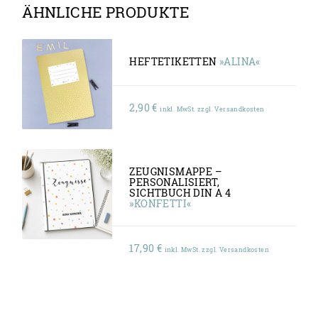
ÄHNLICHE PRODUKTE
HEFTETIKETTEN
»ALINA«
2,90
€
inkl. MwSt. zzgl. Versandkosten
ZEUGNISMAPPE –
PERSONALISIERT,
SICHTBUCH DIN A 4
»KONFETTI«
17,90
€
inkl. MwSt. zzgl. Versandkosten