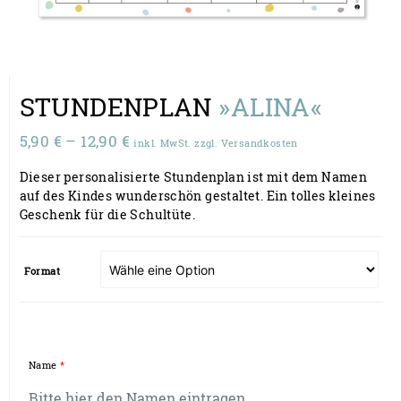
STUNDENPLAN
»ALINA«
Preisspanne:
5,90
€
–
12,90
€
inkl. MwSt. zzgl. Versandkosten
5,90 €
Dieser personalisierte Stundenplan ist mit dem Namen
bis
auf des Kindes wunderschön gestaltet. Ein tolles kleines
12,90 €
Geschenk für die Schultüte.
Format
Name
*