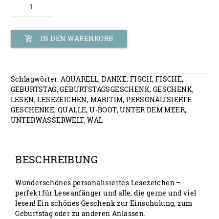
Menge
IN DEN WARENKORB
add_shopping_cart
Schlagwörter:
AQUARELL
,
DANKE
,
FISCH
,
FISCHE
,
GEBURTSTAG
,
GEBURTSTAGSGESCHENK
,
GESCHENK
,
LESEN
,
LESEZEICHEN
,
MARITIM
,
PERSONALISIERTE
GESCHENKE
,
QUALLE
,
U-BOOT
,
UNTER DEM MEER
,
UNTERWASSERWELT
,
WAL
BESCHREIBUNG
Wunderschönes personalisiertes Lesezeichen –
perfekt für Leseanfänger und alle, die gerne und viel
lesen! Ein schönes Geschenk zur Einschulung, zum
Geburtstag oder zu anderen Anlässen.