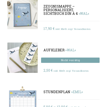
ZEUGNISMAPPE –
PERSONALISIERT,
SICHTBUCH DIN A 4
»WAL«
17,90
€
inkl. MwSt. zzgl. Versandkosten
AUFKLEBER
»WAL«
2,50
€
inkl. MwSt. zzgl. Versandkosten
STUNDENPLAN
»EMIL«
Preisspanne:
5,90
€
–
12,90
€