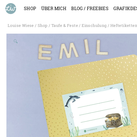
SHOP
ÜBER MICH
BLOG / FREEBIES
GRAFIKDE
Louise Wiese
/
Shop
/
Taufe & Feste
/
Einschulung
/
Heftetikette
🔍