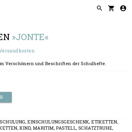
search
shopping_cart
account_circle
TEN
»JONTE«
. Versandkosten
m Verschönern und Beschriften der Schulhefte.
RB
NSCHULUNG
,
EINSCHULUNGSGESCHENK
,
ETIKETTEN
,
KETTEN
,
KIND
,
MARITIM
,
PASTELL
,
SCHATZTRUHE
,