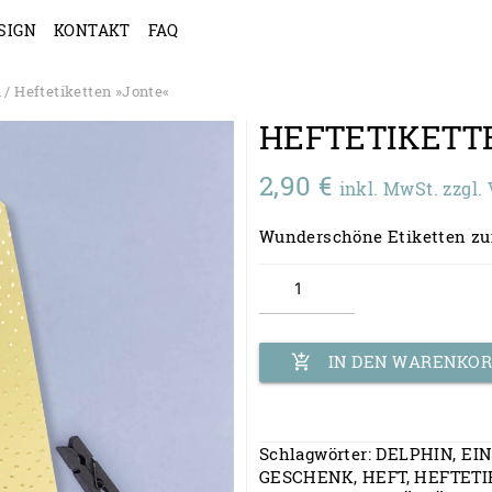
SIGN
KONTAKT
FAQ
n
/ Heftetiketten »Jonte«
HEFTETIKET
2,90
€
inkl. MwSt. zzgl
Wunderschöne Etiketten zu
Heftetiketten
Menge
add_shopping_cart
IN DEN WARENKO
Schlagwörter:
DELPHIN
,
EI
GESCHENK
,
HEFT
,
HEFTETI