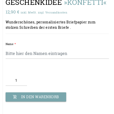
GESCHENKIDEE
»KONFETTI«
12,90
€
inkl. MwSt. zzgl. Versandkosten
Wunderschönes, personalisiertes Briefpapier zum
stolzen Schreiben der ersten Briefe .
Name
*
Personalisiertes
Briefpapier |
Geschenk
Briefpapier
mit Namen,
IN DEN WARENKORB
add_shopping_cart
Umschlägen &
Adressetiketten
| Schulanfang
Geschenkidee
Menge