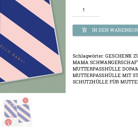
Personalisierte
Mutterpasshülle
Menge
add_shopping_cart
IN DEN WARENKO
Schlagwörter:
GESCHENK Z
MAMA SCHWANGERSCHAF
MUTTERPASSHÜLLE DOPAM
MUTTERPASSHÜLLE MIT S
SCHUTZHÜLLE FÜR MUTTE