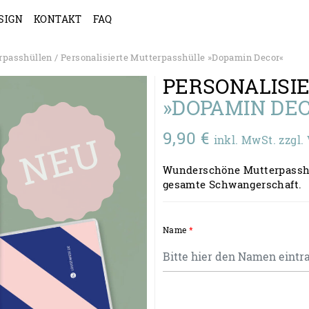
SIGN
KONTAKT
FAQ
rpasshüllen
/ Personalisierte Mutterpasshülle »Dopamin Decor«
PERSONALISI
»DOPAMIN DE
9,90
€
inkl. MwSt. zzgl
Wunderschöne Mutterpasshü
gesamte Schwangerschaft.
Name
*