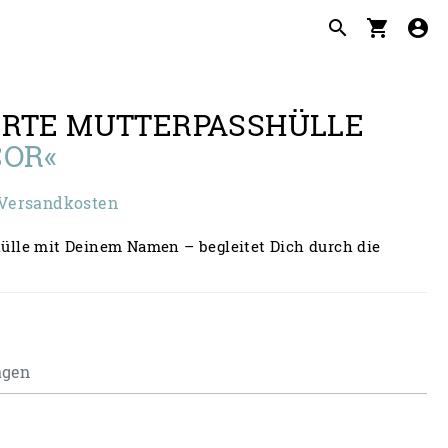
search
shopping_cart
account_circle
ERTE MUTTERPASSHÜLLE
COR«
. Versandkosten
lle mit Deinem Namen – begleitet Dich durch die