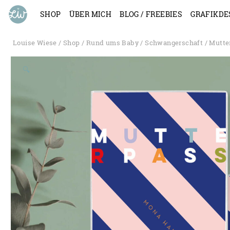
SHOP
ÜBER MICH
BLOG / FREEBIES
GRAFIKDE
Louise Wiese
/
Shop
/
Rund ums Baby
/
Schwangerschaft
/
Mutte
🔍