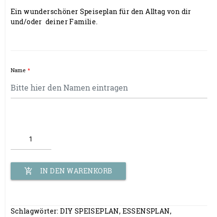
Ein wunderschöner Speiseplan für den Alltag von dir
und/oder deiner Familie.
Name
*
Personalisierter
Speiseplaner
für Familien
Menge
IN DEN WARENKORB
add_shopping_cart
Schlagwörter:
DIY SPEISEPLAN
,
ESSENSPLAN
,