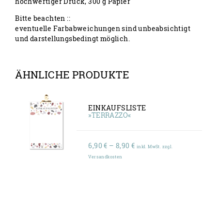
hochwertiger Druck, 300 g Papier
Bitte beachten ::
eventuelle Farbabweichungen sind unbeabsichtigt
und darstellungsbedingt möglich.
ÄHNLICHE PRODUKTE
EINKAUFSLISTE
»TERRAZZO«
Preisspanne:
6,90
€
–
8,90
€
inkl. MwSt. zzgl.
6,90 €
Versandkosten
bis
8,90 €