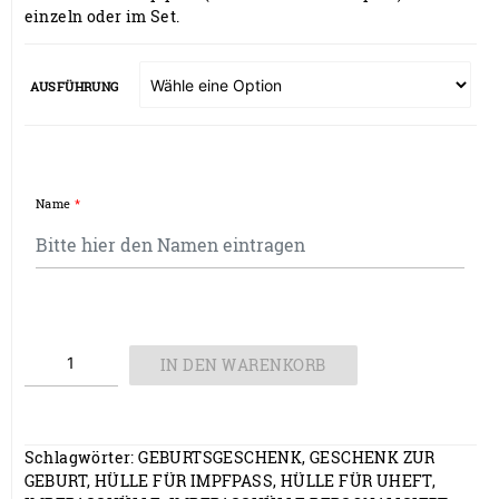
19,50 €
einzeln oder im Set.
AUSFÜHRUNG
Name
*
Personalisierte
IN DEN WARENKORB
U-Heft,
Impfpass- &
Reisepasshülle
Menge
Schlagwörter:
GEBURTSGESCHENK
,
GESCHENK ZUR
GEBURT
,
HÜLLE FÜR IMPFPASS
,
HÜLLE FÜR UHEFT
,