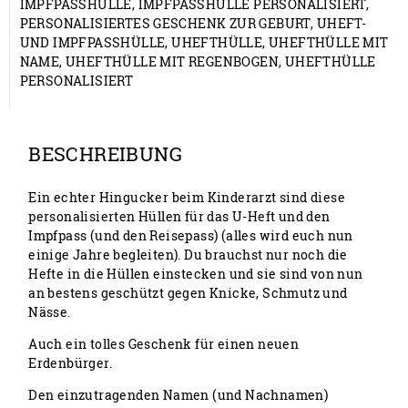
IMPFPASSHÜLLE
,
IMPFPASSHÜLLE PERSONALISIERT
,
PERSONALISIERTES GESCHENK ZUR GEBURT
,
UHEFT-
UND IMPFPASSHÜLLE
,
UHEFTHÜLLE
,
UHEFTHÜLLE MIT
NAME
,
UHEFTHÜLLE MIT REGENBOGEN
,
UHEFTHÜLLE
PERSONALISIERT
BESCHREIBUNG
Ein echter Hingucker beim Kinderarzt sind diese
personalisierten Hüllen für das U-Heft und den
Impfpass (und den Reisepass) (alles wird euch nun
einige Jahre begleiten). Du brauchst nur noch die
Hefte in die Hüllen einstecken und sie sind von nun
an bestens geschützt gegen Knicke, Schmutz und
Nässe.
Auch ein tolles Geschenk für einen neuen
Erdenbürger.
Den einzutragenden Namen (und Nachnamen)