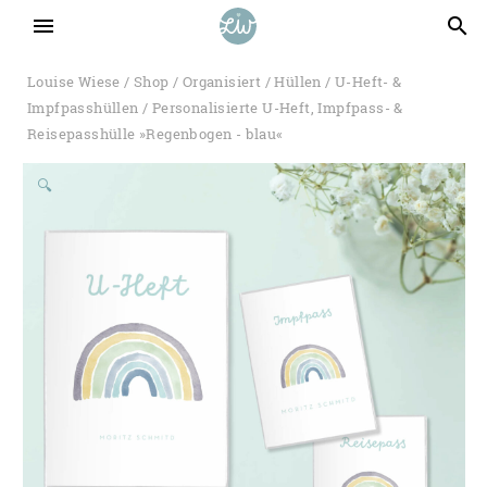
menu
search
Louise Wiese
/
Shop
/
Organisiert
/
Hüllen
/
U-Heft- &
Impfpasshüllen
/ Personalisierte U-Heft, Impfpass- &
Reisepasshülle »Regenbogen - blau«
🔍