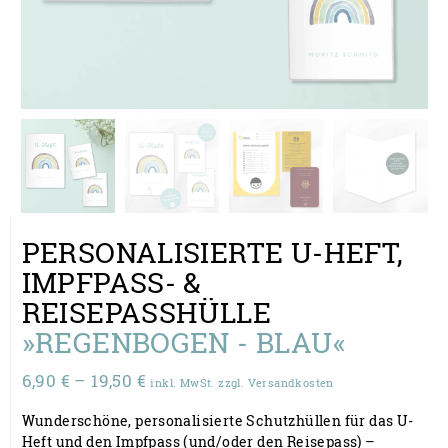
PERSONALISIERTE U-HEFT,
IMPFPASS- &
REISEPASSHÜLLE
»REGENBOGEN - BLAU«
Preisspanne:
6,90
€
–
19,50
€
inkl. MwSt. zzgl. Versandkosten
6,90 €
Wunderschöne, personalisierte Schutzhüllen für das U-
bis
Heft und den Impfpass (und/oder den Reisepass) –