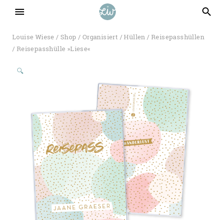
menu
search
Louise Wiese
/
Shop
/
Organisiert
/
Hüllen
/
Reisepasshüllen
/ Reisepasshülle »Liese«
🔍