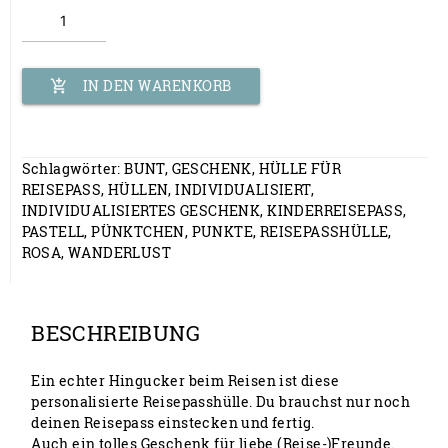
Reisepasshülle
Menge
IN DEN WARENKORB
add_shopping_cart
Schlagwörter:
BUNT
,
GESCHENK
,
HÜLLE FÜR
REISEPASS
,
HÜLLEN
,
INDIVIDUALISIERT
,
INDIVIDUALISIERTES GESCHENK
,
KINDERREISEPASS
,
PASTELL
,
PÜNKTCHEN
,
PUNKTE
,
REISEPASSHÜLLE
,
ROSA
,
WANDERLUST
BESCHREIBUNG
Ein echter Hingucker beim Reisen ist diese
personalisierte Reisepasshülle. Du brauchst nur noch
deinen Reisepass einstecken und fertig.
Auch ein tolles Geschenk für liebe (Reise-)Freunde.