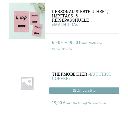
PERSONALISIERTE U-HEFT,
IMPFPASS- &
REISEPASSHÜLLE
»MATHILDA«
Preisspanne:
6,90
€
–
19,50
€
inkl. MwSt. zzgl.
6,90 €
Versandkosten
bis
19,50 €
THERMOBECHER
»BUT FIRST
COFFEE«
19,90
€
inkl. MwSt. zzgl. Versandkosten