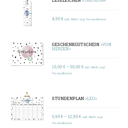
LESEZEICHEN
»THEODOR«
4,90
€
inkl. MwSt. zzgl. Versandkosten
GESCHENKGUTSCHEIN
»VON
HERZEN«
Preisspanne:
10,00
€
–
50,00
€
inkl. MwSt. zzgl.
10,00 €
Versandkosten
bis
50,00 €
STUNDENPLAN
»LEO«
Preisspanne:
5,90
€
–
12,90
€
inkl. MwSt. zzgl.
5,90 €
Versandkosten