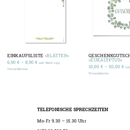
EINKAUFSLISTE
»BLÄTTER«
GESCHENKGUTSC
»EUKALYPTUS«
Preisspanne:
6,90
€
–
8,90
€
inkl. MwSt. zzgl.
Pr
10,00
€
–
50,00
€
6,90 €
ink
Versandkosten
10
bis
Versandkosten
bi
8,90 €
50
TELEFONISCHE SPRECHZEITEN
Mo-Fr 9.30 – 15.30 Uhr