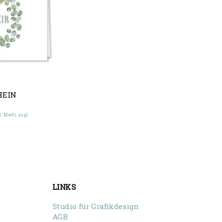
HEIN
eisspanne:
l. MwSt. zzgl.
,00 €
s
,00 €
LINKS
Studio für Grafikdesign
AGB