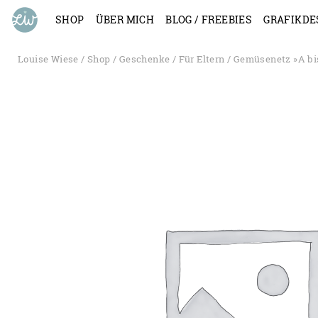
SHOP
ÜBER MICH
BLOG / FREEBIES
GRAFIKDE
Louise Wiese
/
Shop
/
Geschenke
/
Für Eltern
/ Gemüsenetz »A bis