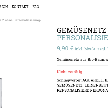
SIGN
KONTAKT
FAQ
 Z ohne Personalisierung«
GEMÜSENET
PERSONALISI
9,90
€
inkl. MwSt. zzgl
Gemüsenetz aus Bio-Baumwol
Nicht vorrätig
Schlagwörter:
AQUARELL
,
B
GEMÜSENETZ
,
LEINENBEU
PERSONALISIERT
,
PERSONA