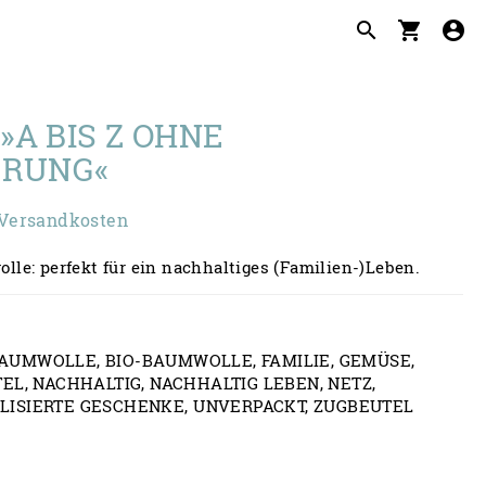
search
shopping_cart
account_circle
Z
»A BIS Z OHNE
ERUNG«
. Versandkosten
le: perfekt für ein nachhaltiges (Familien-)Leben.
AUMWOLLE
,
BIO-BAUMWOLLE
,
FAMILIE
,
GEMÜSE
,
TEL
,
NACHHALTIG
,
NACHHALTIG LEBEN
,
NETZ
,
LISIERTE GESCHENKE
,
UNVERPACKT
,
ZUGBEUTEL