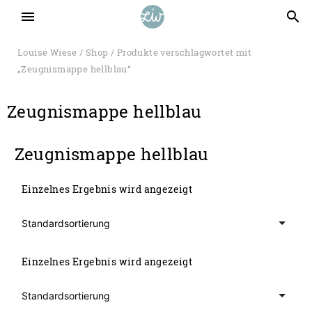
menu
search
Louise Wiese
/
Shop
/ Produkte verschlagwortet mit
„Zeugnismappe hellblau“
Zeugnismappe hellblau
Zeugnismappe hellblau
Einzelnes Ergebnis wird angezeigt
Einzelnes Ergebnis wird angezeigt