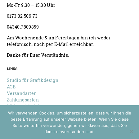
Mo-Fr 9.30 – 15.30 Uhr
0173 32 509 73
04340.7809859
Am Wochenende & an Feiertagen bin ich weder
telefonisch, noch per E-Mail erreichbar.
Danke für Euer Verständnis.
LINKS
Studio für Grafikdesign
AGB
Versandarten
Zahlungsarten
Widerrufsbelehrung
Datenschutz
Wir verwenden Cookies, um sicherzustellen, dass wir Ihnen die
Impressum
beste Erfahrung auf unserer Website bieten. Wenn Sie diese
Seite weiterhin verwenden, gehen wir davon aus, dass Sie
damit einverstanden sind.