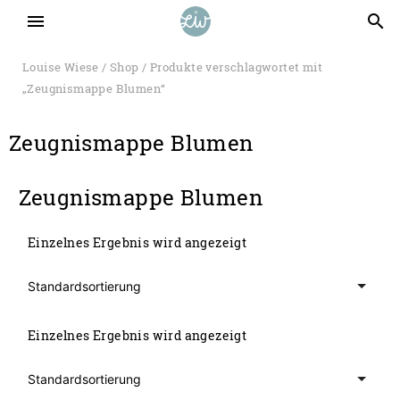
menu
search
Louise Wiese
/
Shop
/ Produkte verschlagwortet mit
„Zeugnismappe Blumen“
Zeugnismappe Blumen
Zeugnismappe Blumen
Einzelnes Ergebnis wird angezeigt
Einzelnes Ergebnis wird angezeigt