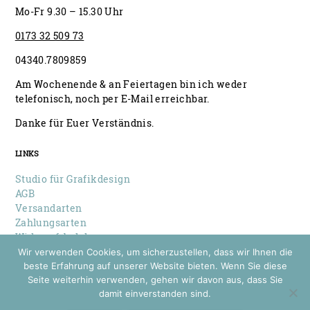
Mo-Fr 9.30 – 15.30 Uhr
0173 32 509 73
04340.7809859
Am Wochenende & an Feiertagen bin ich weder
telefonisch, noch per E-Mail erreichbar.
Danke für Euer Verständnis.
LINKS
Studio für Grafikdesign
AGB
Versandarten
Zahlungsarten
Widerrufsbelehrung
Datenschutz
Wir verwenden Cookies, um sicherzustellen, dass wir Ihnen die
Impressum
beste Erfahrung auf unserer Website bieten. Wenn Sie diese
Seite weiterhin verwenden, gehen wir davon aus, dass Sie
damit einverstanden sind.