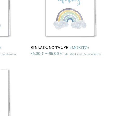
«
EINLADUNG TAUFE
»MORITZ«
:
Preisspanne:
36,00
€
–
95,00
€
Versandkosten
inkl. MwSt. zzgl. Versandkosten
36,00 €
bis
95,00 €