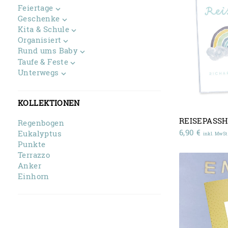
Feiertage
Geschenke
Kita & Schule
Organisiert
Rund ums Baby
Taufe & Feste
Unterwegs
KOLLEKTIONEN
REISEPASS
Regenbogen
6,90
€
Eukalyptus
inkl. MwSt
Punkte
Terrazzo
Anker
Einhorn