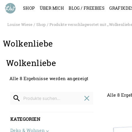
SHOP
ÜBER MICH
BLOG / FREEBIES
GRAFIKDE
Louise Wiese
/
Shop
/ Produkte verschlagwortet mit „Wolkenlieb
Wolkenliebe
Wolkenliebe
Alle 8 Ergebnisse werden angezeigt
Search
Alle 8 Erg
for
search
close
KATEGORIEN
Deko & Wohnen