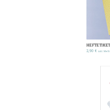
HEFTETIKE
2,90
€
inkl. MwSt