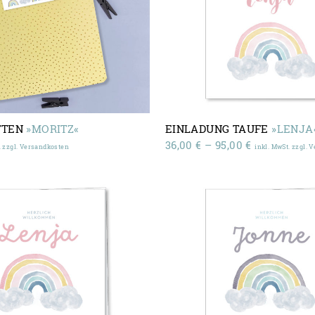
TTEN
»MORITZ«
EINLADUNG TAUFE
»LENJA
Preisspanne
36,00
€
–
95,00
€
. zzgl. Versandkosten
inkl. MwSt. zzgl. 
36,00 €
bis
95,00 €