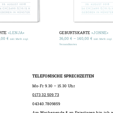
RTE
»LENJA«
GEBURTSKARTE
»JONNE«
Preisspanne:
Preisspann
0,00
€
36,00
€
–
140,00
€
inkl. MwSt. zzgl.
inkl. MwSt. zzgl.
36,00 €
36,00 €
Versandkosten
bis
bis
150,00 €
140,00 €
TELEFONISCHE SPRECHZEITEN
Mo-Fr 9.30 – 15.30 Uhr
0173 32 509 73
04340.7809859
Am Wochenende & an Feiertagen bin ich 