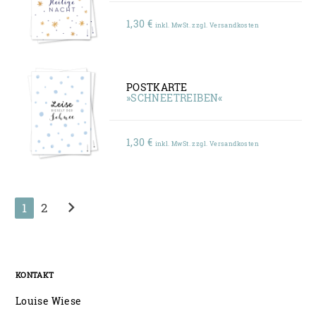
1,30
€
inkl. MwSt. zzgl. Versandkosten
POSTKARTE
»SCHNEETREIBEN«
1,30
€
inkl. MwSt. zzgl. Versandkosten
chevron_right
1
2
KONTAKT
Louise Wiese