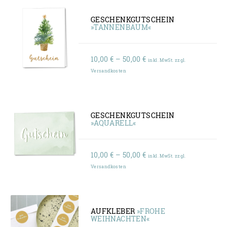
GESCHENKGUTSCHEIN
»TANNENBAUM«
Preisspanne:
10,00
€
–
50,00
€
inkl. MwSt. zzgl.
10,00 €
Versandkosten
bis
50,00 €
GESCHENKGUTSCHEIN
»AQUARELL«
Preisspanne:
10,00
€
–
50,00
€
inkl. MwSt. zzgl.
10,00 €
Versandkosten
bis
50,00 €
AUFKLEBER
»FROHE
WEIHNACHTEN«