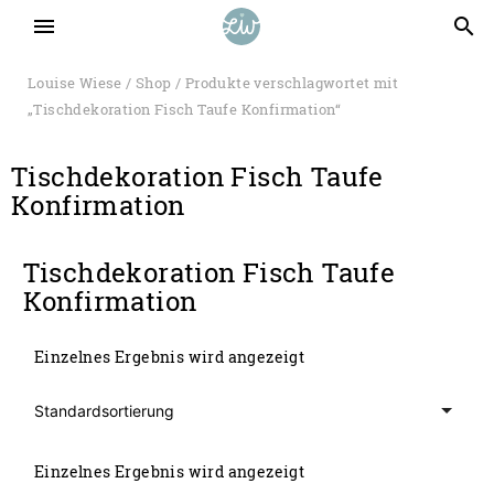
menu
search
Louise Wiese
/
Shop
/ Produkte verschlagwortet mit
„Tischdekoration Fisch Taufe Konfirmation“
Tischdekoration Fisch Taufe
Konfirmation
Tischdekoration Fisch Taufe
Konfirmation
Einzelnes Ergebnis wird angezeigt
Einzelnes Ergebnis wird angezeigt