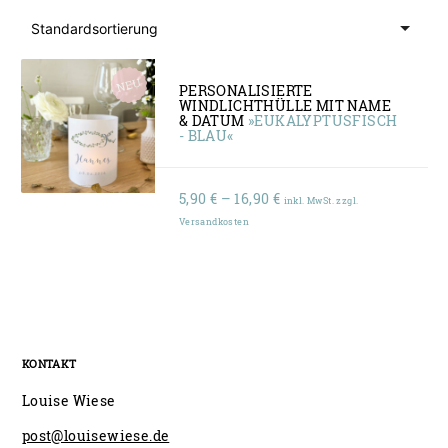
PERSONALISIERTE
WINDLICHTHÜLLE MIT NAME
& DATUM
»EUKALYPTUSFISCH
- BLAU«
Preisspanne:
5,90
€
–
16,90
€
inkl. MwSt. zzgl.
5,90 €
Versandkosten
bis
16,90 €
KONTAKT
Louise Wiese
post@louisewiese.de