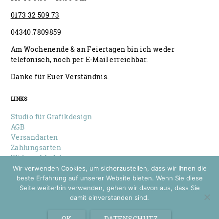
0173 32 509 73
04340.7809859
Am Wochenende & an Feiertagen bin ich weder
telefonisch, noch per E-Mail erreichbar.
Danke für Euer Verständnis.
LINKS
Studio für Grafikdesign
AGB
Versandarten
Zahlungsarten
Widerrufsbelehrung
Datenschutz
Wir verwenden Cookies, um sicherzustellen, dass wir Ihnen die
Impressum
beste Erfahrung auf unserer Website bieten. Wenn Sie diese
Seite weiterhin verwenden, gehen wir davon aus, dass Sie
damit einverstanden sind.
© 2026 Louise Wiese
Papeterie & Design
OK
DATENSCHUTZ