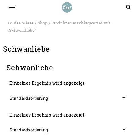
menu
search
Louise Wiese
/
Shop
/ Produkte verschlagwortet mit
„Schwanliebe“
Schwanliebe
Schwanliebe
Einzelnes Ergebnis wird angezeigt
Einzelnes Ergebnis wird angezeigt