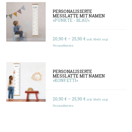
PERSONALISIERTE
MESSLATTE MIT NAMEN
»PUNKTE - BLAU«
Preisspanne:
20,90
€
–
25,90
€
inkl. MwSt. zzgl.
20,90 €
Versandkosten
bis
25,90 €
PERSONALISIERTE
MESSLATTE MIT NAMEN
»KONFETTI«
Preisspanne:
20,90
€
–
25,90
€
inkl. MwSt. zzgl.
20,90 €
Versandkosten
bis
25,90 €