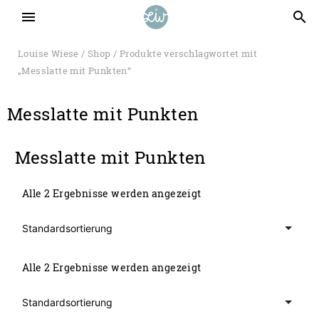
menu
search
Louise Wiese
/
Shop
/ Produkte verschlagwortet mit
„Messlatte mit Punkten“
Messlatte mit Punkten
Messlatte mit Punkten
Alle 2 Ergebnisse werden angezeigt
Alle 2 Ergebnisse werden angezeigt