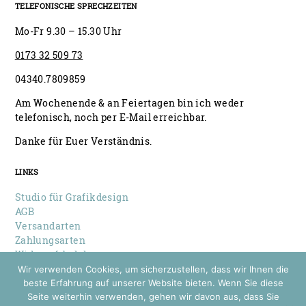
TELEFONISCHE SPRECHZEITEN
Mo-Fr 9.30 – 15.30 Uhr
0173 32 509 73
04340.7809859
Am Wochenende & an Feiertagen bin ich weder
telefonisch, noch per E-Mail erreichbar.
Danke für Euer Verständnis.
LINKS
Studio für Grafikdesign
AGB
Versandarten
Zahlungsarten
Widerrufsbelehrung
Datenschutz
Wir verwenden Cookies, um sicherzustellen, dass wir Ihnen die
Impressum
beste Erfahrung auf unserer Website bieten. Wenn Sie diese
Seite weiterhin verwenden, gehen wir davon aus, dass Sie