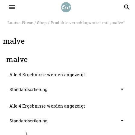
menu
search
Louise Wiese
/
Shop
/ Produkte verschlagwortet mit „malve“
malve
malve
Alle 4 Ergebnisse werden angezeigt
Alle 4 Ergebnisse werden angezeigt