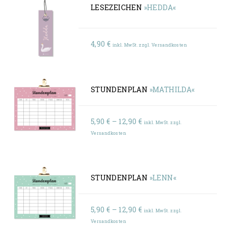
LESEZEICHEN
»HEDDA«
4,90
€
inkl. MwSt. zzgl. Versandkosten
STUNDENPLAN
»MATHILDA«
Preisspanne:
5,90
€
–
12,90
€
inkl. MwSt. zzgl.
5,90 €
Versandkosten
bis
12,90 €
STUNDENPLAN
»LENN«
Preisspanne:
5,90
€
–
12,90
€
inkl. MwSt. zzgl.
5,90 €
Versandkosten