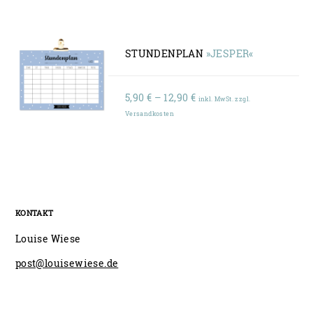
bis
12,90 €
STUNDENPLAN
»JESPER«
Preisspanne:
5,90
€
–
12,90
€
inkl. MwSt. zzgl.
5,90 €
Versandkosten
bis
12,90 €
KONTAKT
Louise Wiese
post@louisewiese.de