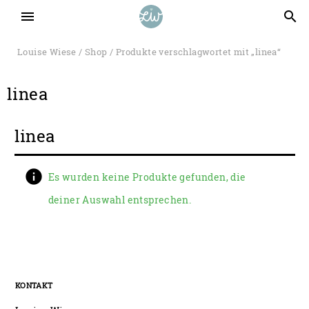
menu
search
Louise Wiese
/
Shop
/ Produkte verschlagwortet mit „linea“
linea
linea
Es wurden keine Produkte gefunden, die
deiner Auswahl entsprechen.
KONTAKT