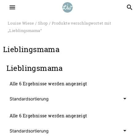
menu
search
Louise Wiese
/
Shop
/ Produkte verschlagwortet mit
„Lieblingsmama“
Lieblingsmama
Lieblingsmama
Alle 6 Ergebnisse werden angezeigt
Alle 6 Ergebnisse werden angezeigt