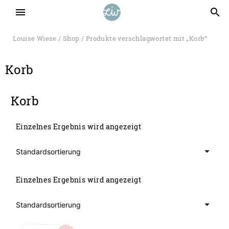
menu
search
Louise Wiese
/
Shop
/ Produkte verschlagwortet mit „Korb“
Korb
Korb
Einzelnes Ergebnis wird angezeigt
Einzelnes Ergebnis wird angezeigt