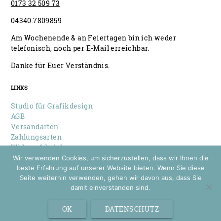
0173 32 509 73
04340.7809859
Am Wochenende & an Feiertagen bin ich weder
telefonisch, noch per E-Mail erreichbar.
Danke für Euer Verständnis.
LINKS
Studio für Grafikdesign
AGB
Versandarten
Zahlungsarten
Widerrufsbelehrung
Datenschutz
Wir verwenden Cookies, um sicherzustellen, dass wir Ihnen die
Impressum
beste Erfahrung auf unserer Website bieten. Wenn Sie diese
Seite weiterhin verwenden, gehen wir davon aus, dass Sie
damit einverstanden sind.
© 2026 Louise Wiese
Papeterie & Design
OK
DATENSCHUTZ